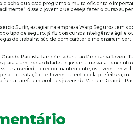
 e acho que este programa é muito eficiente e important
ilmente”, disse o jovem que deseja fazer o curso superio
 Laercio Surin, estagiar na empresa Warp Seguros tem s
o tipo de seguro, já fiz dois cursos inteligência ágil e 
egas de trabalho são de bom caráter e me ensinam certin
m Grande Paulista também aderiu ao Programa Jovem Tal
ões para a empregabilidade do jovem, que vai ao encontro
as vagas inserindo, predominantemente, os jovens em vul
 pela contratação de Jovens Talento pela prefeitura, ma
força tarefa em prol dos jovens de Vargem Grande Pauli
mentário