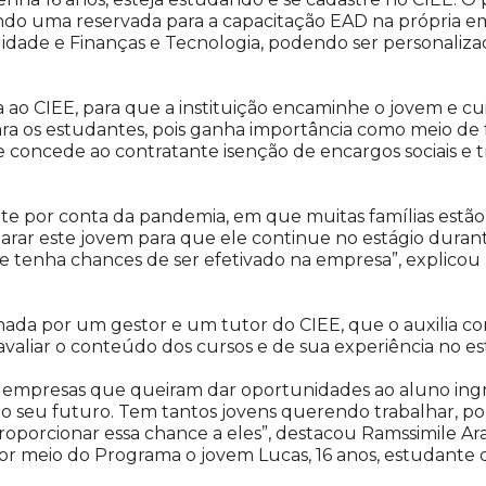
 sendo uma reservada para a capacitação EAD na própria e
ilidade e Finanças e Tecnologia, podendo ser personaliz
 ao CIEE, para que a instituição encaminhe o jovem e cui
ra os estudantes, pois ganha importância como meio de f
concede ao contratante isenção de encargos sociais e tr
nte por conta da pandemia, em que muitas famílias est
parar este jovem para que ele continue no estágio dura
e tenha chances de ser efetivado na empresa”, explicou
ada por um gestor e um tutor do CIEE, que o auxilia com
avaliar o conteúdo dos cursos e de sua experiência no es
s empresas que queiram dar oportunidades ao aluno ingr
o seu futuro. Tem tantos jovens querendo trabalhar, por
oporcionar essa chance a eles”, destacou Ramssimile Araú
r meio do Programa o jovem Lucas, 16 anos, estudante da