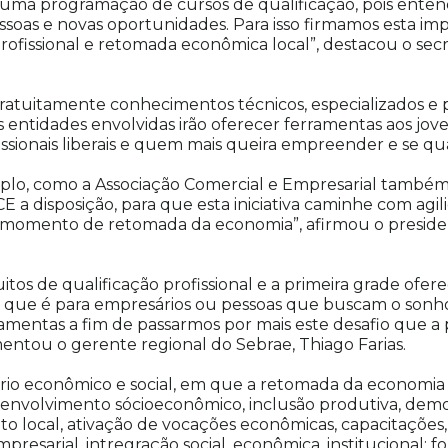
 uma programação de cursos de qualificação, pois ent
oas e novas oportunidades. Para isso firmamos esta im
 profissional e retomada econômica local”, destacou o se
atuitamente conhecimentos técnicos, especializados e p
s entidades envolvidas irão oferecer ferramentas aos jov
issionais liberais e quem mais queira empreender e se qual
plo, como a Associação Comercial e Empresarial também 
E a disposição, para que esta iniciativa caminhe com agi
te momento de retomada da economia”, afirmou o preside
uitos de qualificação profissional e a primeira grade ofe
o, que é para empresários ou pessoas que buscam o sonho
ramentas a fim de passarmos por mais este desafio que 
entou o gerente regional do Sebrae, Thiago Farias.
ário econômico e social, em que a retomada da economia l
nvolvimento sócioeconômico, inclusão produtiva, demo
o local, ativação de vocações econômicas, capacitações, 
mpresarial, intregração social, econômica, institucional