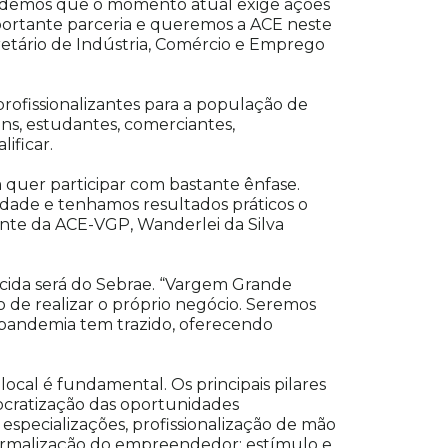
endemos que o momento atual exige ações
portante parceria e queremos a ACE neste
cretário de Indústria, Comércio e Emprego
rofissionalizantes para a população de
ens, estudantes, comerciantes,
ificar.
quer participar com bastante ênfase.
lidade e tenhamos resultados práticos o
nte da ACE-VGP, Wanderlei da Silva
recida será do Sebrae. “Vargem Grande
 de realizar o próprio negócio. Seremos
a pandemia tem trazido, oferecendo
ocal é fundamental. Os principais pilares
cratização das oportunidades
especializações, profissionalização de mão
; formalização do empreendedor; estímulo e