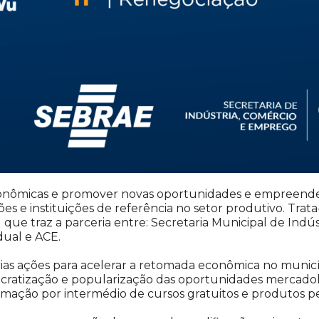
oeconômicas e promover novas oportunidades e empreen
ões e instituições de referência no setor produtivo. T
l que traz a parceria entre: Secretaria Municipal de Ind
ual e ACE.
rias ações para acelerar a retomada econômica no munic
ocratização e popularização das oportunidades mercado
ormação por intermédio de cursos gratuitos e produtos pe