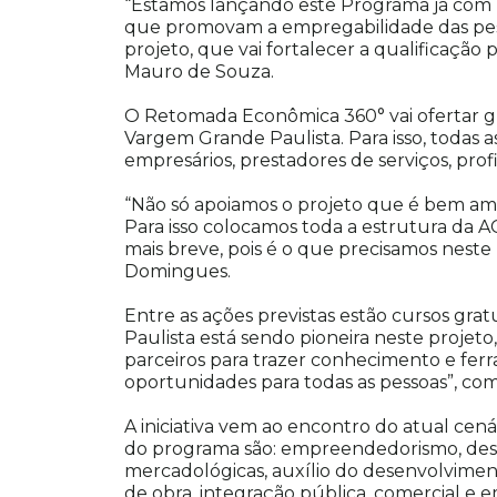
“Estamos lançando este Programa já com
que promovam a empregabilidade das pess
projeto, que vai fortalecer a qualificação
Mauro de Souza.
O Retomada Econômica 360° vai ofertar gr
Vargem Grande Paulista. Para isso, todas a
empresários, prestadores de serviços, prof
“Não só apoiamos o projeto que é bem am
Para isso colocamos toda a estrutura da AC
mais breve, pois é o que precisamos nes
Domingues.
Entre as ações previstas estão cursos grat
Paulista está sendo pioneira neste projet
parceiros para trazer conhecimento e fer
oportunidades para todas as pessoas”, com
A iniciativa vem ao encontro do atual cen
do programa são: empreendedorismo, dese
mercadológicas, auxílio do desenvolviment
de obra, integração pública, comercial e e